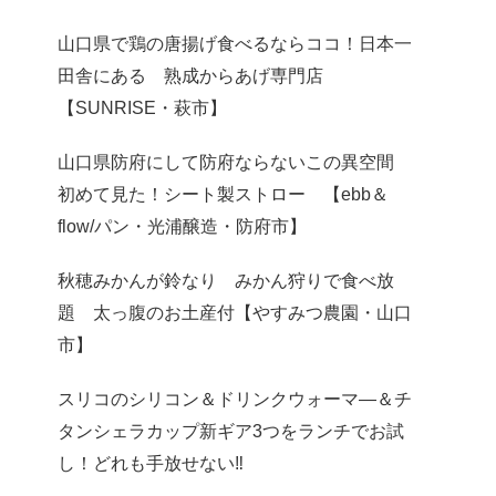
山口県で鶏の唐揚げ食べるならココ！日本一
田舎にある 熟成からあげ専門店
【SUNRISE・萩市】
山口県防府にして防府ならないこの異空間
初めて見た！シート製ストロー 【ebb＆
flow/パン・光浦醸造・防府市】
秋穂みかんが鈴なり みかん狩りで食べ放
題 太っ腹のお土産付【やすみつ農園・山口
市】
スリコのシリコン＆ドリンクウォーマ―＆チ
タンシェラカップ新ギア3つをランチでお試
し！どれも手放せない‼