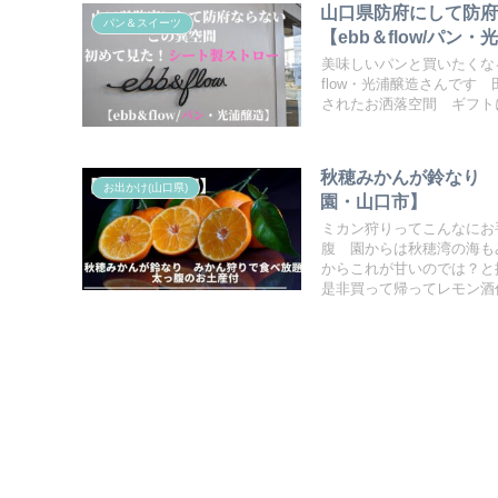
山口県防府にして防
パン＆スイーツ
【ebb＆flow/パン
美味しいパンと買いたくな
flow・光浦醸造さんで
されたお洒落空間 ギフト
秋穂みかんが鈴なり
お出かけ(山口県)
園・山口市】
ミカン狩りってこんなにお
腹 園からは秋穂湾の海も
からこれが甘いのでは？と
是非買って帰ってレモン