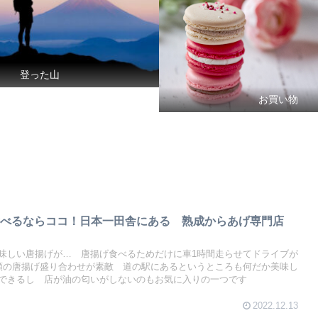
登った山
お買い物
食べるならココ！日本一田舎にある 熟成からあげ専門店
味しい唐揚げが… 唐揚げ食べるためだけに車1時間走らせてドライブが
類の唐揚げ盛り合わせが素敵 道の駅にあるというところも何だか美味し
できるし 店が油の匂いがしないのもお気に入りの一つです
2022.12.13