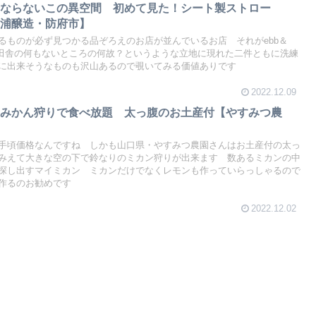
府ならないこの異空間 初めて見た！シート製ストロー
・光浦醸造・防府市】
るものが必ず見つかる品ぞろえのお店が並んでいるお店 それがebb＆
す 田舎の何もないところの何故？というような立地に現れた二件ともに洗練
に出来そうなものも沢山あるので覗いてみる価値ありです
2022.12.09
 みかん狩りで食べ放題 太っ腹のお土産付【やすみつ農
手頃価格なんですね しかも山口県・やすみつ農園さんはお土産付の太っ
みえて大きな空の下で鈴なりのミカン狩りが出来ます 数あるミカンの中
探し出すマイミカン ミカンだけでなくレモンも作っていらっしゃるので
酒作るのお勧めです
2022.12.02