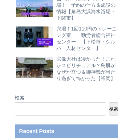
場！ 予約の仕方＆施設の
情報【角島大浜海水浴場・
下関市】
穴場！1回110円のトレーニ
ング室 勤労者総合福祉
センター 【下松市・シル
バー人材センター】
宗像大社は凄かった！これ
がスピリチュアル？鳥肌が
なぜか立つ＆御神籤が当た
り過ぎて怖かった【福岡】
検索
検索
Recent Posts