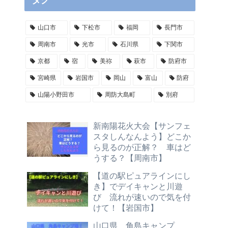
タグ
山口市
下松市
福岡
長門市
周南市
光市
石川県
下関市
京都
宿
美祢
萩市
防府市
宮崎県
岩国市
岡山
富山
防府
山陽小野田市
周防大島町
別府
新南陽花火大会【サンフェ
スタしんなんよう】どこか
ら見るのが正解？ 車はど
うする？【周南市】
【道の駅ピュアラインにし
き】でデイキャンと川遊
び 流れが速いので気を付
けて！【岩国市】
山口県 角島キャンプ