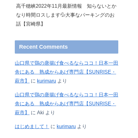
高千穂峡2022年11月最新情報 知らないとか
なり時間ロスします💦大事なパーキングのお
話【宮崎県】
Recent Comments
山口県で鶏の唐揚げ食べるならココ！日本一田
舎にある 熟成からあげ専門店【SUNRISE・
萩市】
に
kurimaru
より
山口県で鶏の唐揚げ食べるならココ！日本一田
舎にある 熟成からあげ専門店【SUNRISE・
萩市】
に
Aki
より
はじめまして！
に
kurimaru
より