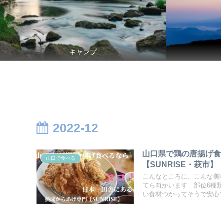
キャンプ
2022-12
山口県で鶏の唐揚げ
山口で食べる
【SUNRISE・萩市】
こんなところに、こんな美
てら向かいます 部位6種
い食材つかってそうで安心