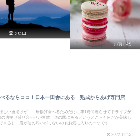
登った山
お買い物
食べるならココ！日本一田舎にある 熟成からあげ専門店
味しい唐揚げが… 唐揚げ食べるためだけに車1時間走らせてドライブが
類の唐揚げ盛り合わせが素敵 道の駅にあるというところも何だか美味し
できるし 店が油の匂いがしないのもお気に入りの一つです
2022.12.13