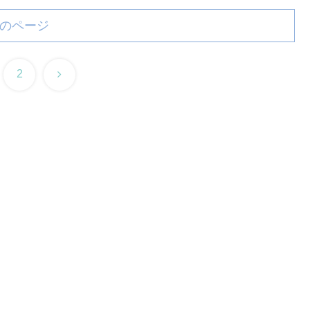
のページ
次
2
へ