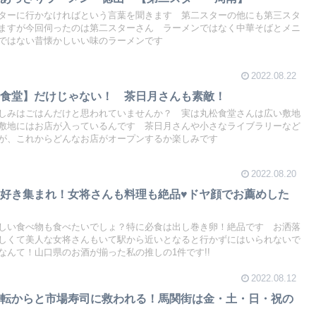
ターに行かなければという言葉を聞きます 第二スターの他にも第三スタ
ますが今回伺ったのは第二スターさん ラーメンではなく中華そばとメニ
ではない昔懐かしいい味のラーメンです
2022.08.22
松食堂】だけじゃない！ 茶日月さんも素敵！
しみはごはんだけと思われていませんか？ 実は丸松食堂さんは広い敷地
敷地にはお店が入っているんです 茶日月さんや小さなライブラリーなど
が、これからどんなお店がオープンするか楽しみです
2022.08.20
好き集まれ！女将さんも料理も絶品♥ドヤ顔でお薦めした
しい食べ物も食べたいでしょ？特に必食は出し巻き卵！絶品です お洒落
しくて美人な女将さんもいて駅から近いとなると行かずにはいられないで
なんて！山口県のお酒が揃った私の推しの1件です!!
2022.08.12
海転からと市場寿司に救われる！馬関街は金・土・日・祝の