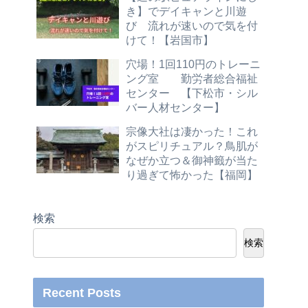
き】でデイキャンと川遊
び 流れが速いので気を付
けて！【岩国市】
穴場！1回110円のトレーニ
ング室 勤労者総合福祉
センター 【下松市・シル
バー人材センター】
宗像大社は凄かった！これ
がスピリチュアル？鳥肌が
なぜか立つ＆御神籤が当た
り過ぎて怖かった【福岡】
検索
検索
Recent Posts