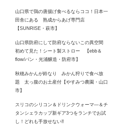
山口県で鶏の唐揚げ食べるならココ！日本一
田舎にある 熟成からあげ専門店
【SUNRISE・萩市】
山口県防府にして防府ならないこの異空間
初めて見た！シート製ストロー 【ebb＆
flow/パン・光浦醸造・防府市】
秋穂みかんが鈴なり みかん狩りで食べ放
題 太っ腹のお土産付【やすみつ農園・山口
市】
スリコのシリコン＆ドリンクウォーマ―＆チ
タンシェラカップ新ギア3つをランチでお試
し！どれも手放せない‼