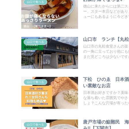
山口で食べる
徳山に来たからには第二ス
ー、スター本店などがあり
ューにもあるように今どき
山口市 ランチ【丸
山口で食べる
山口市の丸松食堂さんの楽
の一角に立っており他にも
まだ見どころは少ないです
下松 ひのゑ 日本酒
山口で食べる
い素敵なお店
日本酒お好きですか？美味
な落ち着いた雰囲気でやさ
しょ？こんな穴場が有った
唐戸市場の鮨難民 
山口で食べる
み!!【下関市】