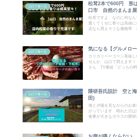
松茸2本で600円 
山口で食べる
口市 自然のまんま
松茸ですよ なのに何なん
愛くてくせに香りは高値に
店なら買えそうな価格帯 
気になる【グルメロ
山口で食べる
カリカリベーコーン美味し
せんか 山口で買えます！
さん TV番組「どっちの
隈研吾氏設計 空と海
山口で食べる
田)
海と夕陽を見ながらのお食
がっています 晴れた日は
食事が大きなガラスの隈
お腹が痛くならない