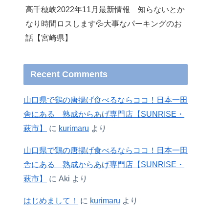
高千穂峡2022年11月最新情報 知らないとか
なり時間ロスします💦大事なパーキングのお
話【宮崎県】
Recent Comments
山口県で鶏の唐揚げ食べるならココ！日本一田
舎にある 熟成からあげ専門店【SUNRISE・
萩市】
に
kurimaru
より
山口県で鶏の唐揚げ食べるならココ！日本一田
舎にある 熟成からあげ専門店【SUNRISE・
萩市】
に
Aki
より
はじめまして！
に
kurimaru
より