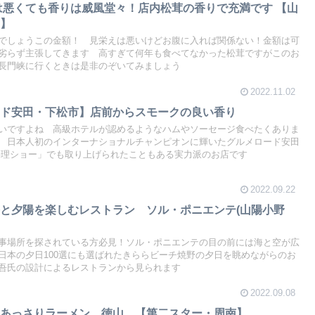
形は悪くても香りは威風堂々！店内松茸の香りで充満です 【山
屋】
でしょうこの金額！ 見栄えは悪いけどお腹に入れば関係ない！金額は可
劣らず主張してきます 高すぎて何年も食べてなかった松茸ですがこのお
長門峡に行くときは是非のぞいてみましょう
2022.11.02
ード安田・下松市】店前からスモークの良い香り
いですよね 高級ホテルが認めるようなハムやソーセージ食べたくありま
 日本人初のインターナショナルチャンピオンに輝いたグルメロード安田
料理ショー」でも取り上げられたこともある実力派のお店です
2022.09.22
と夕陽を楽しむレストラン ソル・ポニエンテ(山陽小野
事場所を探されている方必見！ソル・ポニエンテの目の前には海と空が広
日本の夕日100選にも選ばれたきららビーチ焼野の夕日を眺めながらのお
研吾氏の設計によるレストランから見られます
2022.09.08
 あっさりラーメン 徳山 【第二スター・周南】