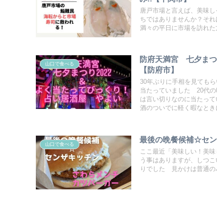
唐戸市場と言えば、美味し
ちではありませんか？それ
満々の平日に市場を訪れた
防府天満宮 七夕まつ
山口で食べる
【防府市】
30年ぶりに手相を見ても
当たっていました 20代
は言い切りなのに当たって
酒のついでに軽く暇なとき
最後の晩餐候補☆セ
山口で食べる
ここ最近「美味しい！美味
う事はありますが、しつこ
りでした 見かけは普通