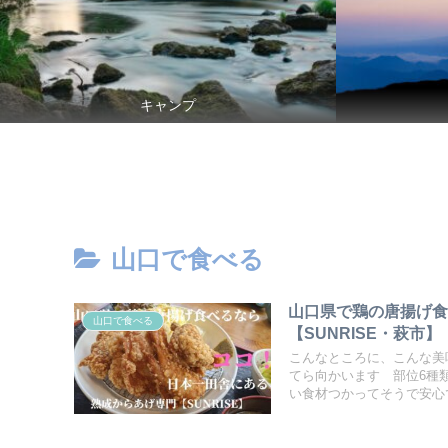
キャンプ
山口で食べる
山口県で鶏の唐揚げ
山口で食べる
【SUNRISE・萩市】
こんなところに、こんな美
てら向かいます 部位6種
い食材つかってそうで安心