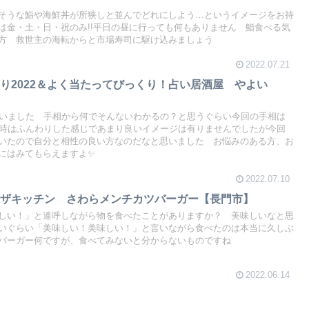
そうな鮨や海鮮丼が所狭しと並んでどれにしよう…というイメージをお持
は金・土・日・祝のみ!!平日の昼に行っても何もありません 鮨食べる気
方 救世主の海転からと市場寿司に駆け込みましょう
2022.07.21
り2022＆よく当たってびっくり！占い居酒屋 やよい
らいました 手相から何でそんないわかるの？と思うぐらい今回の手相は
の時はふんわりした感じであまり良いイメージは有りませんでしたが今回
いたので自分と相性の良い方なのだなと思いました お悩みのある方、お
にはみてもらえますよ✨
2022.07.10
ンザキッチン さわらメンチカツバーガー【長門市】
しい！」と連呼しながら物を食べたことがありますか？ 美味しいなと思
いぐらい「美味しい！美味しい！」と言いながら食べたのは本当に久しぶ
のバーガー何ですが、食べてみないと分からないものですね
2022.06.14