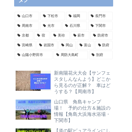
タグ
山口市
下松市
福岡
長門市
周南市
光市
石川県
下関市
京都
宿
美祢
萩市
防府市
宮崎県
岩国市
岡山
富山
防府
山陽小野田市
周防大島町
別府
新南陽花火大会【サンフェ
スタしんなんよう】どこか
ら見るのが正解？ 車はど
うする？【周南市】
山口県 角島キャンプ
場！ 予約の仕方＆施設の
情報【角島大浜海水浴場・
下関市】
【道の駅ピュアラインにし