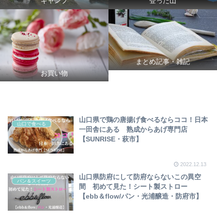
キャンプ
登った山
まとめ記事・雑記
お買い物
山口県で鶏の唐揚げ食べるならココ！日本
山口で食べる
一田舎にある 熟成からあげ専門店
【SUNRISE・萩市】
2022.12.13
山口県防府にして防府ならないこの異空
パン＆スイーツ
間 初めて見た！シート製ストロー
【ebb＆flow/パン・光浦醸造・防府市】