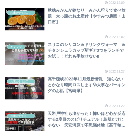
2022.12.09
秋穂みかんが鈴なり みかん狩りで食べ放
お出かけ(山口県)
題 太っ腹のお土産付【やすみつ農園・山
口市】
2022.12.02
スリコのシリコン＆ドリンクウォーマ―＆
キャンプ
チタンシェラカップ新ギア3つをランチで
お試し！どれも手放せない‼
2022.11.27
高千穂峡2022年11月最新情報 知らない
お出かけ(山口県外)
とかなり時間ロスします💦大事なパーキン
グのお話【宮崎県】
2022.11.22
天岩戸神社も凄かった！怖いほど心が反応
お出かけ(山口県外)
する2度目のスピリチュアル！鳥肌だけじ
ゃない 天安河原で不思議体験【高千穂・
宮崎県】