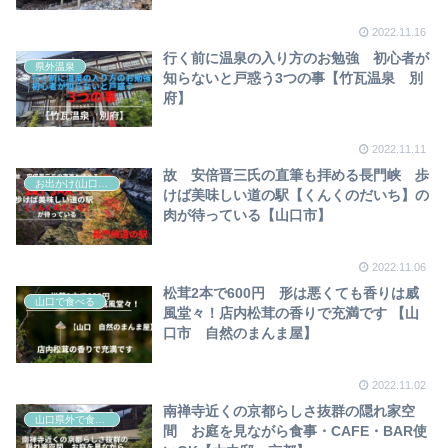
2022.11.16
行く前に温泉の入り方のお勉強 初心者が
県外温泉
知らないと戸惑う3つの事【竹瓦温泉 別
府】
2022.11.11
故 安倍晋三氏の直筆も拝める長門峡 歩
お出かけ(山口県)
けば美味しい道の駅【くんくのだいち】の
肉が待っている【山口市】
2022.11.06
松茸2本で600円 形は悪くても香りは威
山口で食べる
風堂々！店内松茸の香りで充満です 【山
口市 自然のまんま屋】
2022.11.02
南禅寺近くの京都らしさ抜群の隠れ家空
山口県外で食べる
間 お庭を見ながら食事・CAFE・BAR使