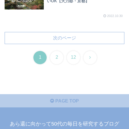
いOK【大力邸・京都】
2022.10.30
次のページ
次
1
2
12
へ
PAGE TOP
あら還に向かって50代の毎日を研究するブログ