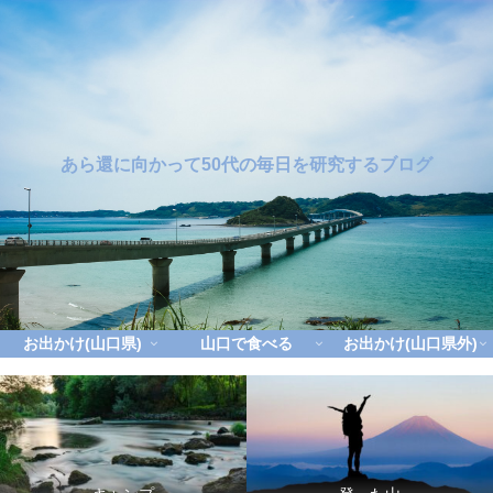
あら還に向かって50代の毎日を研究するブログ
お出かけ(山口県)
山口で食べる
お出かけ(山口県外)