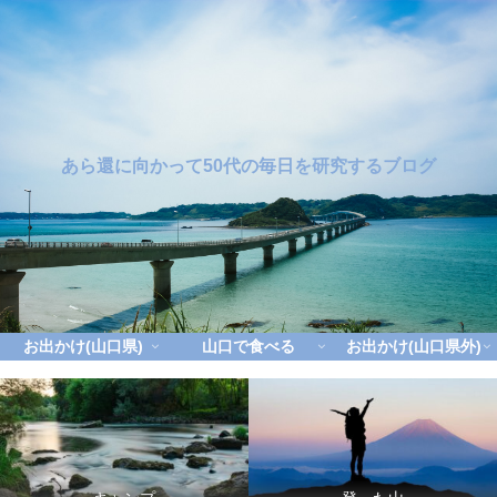
あら還に向かって50代の毎日を研究するブログ
お出かけ(山口県)
山口で食べる
お出かけ(山口県外)