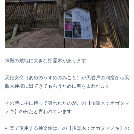
拝殿の敷地に大きな招霊木があります
天鈿女命（あめのうずめのみこと）が天岩戸の洞窟から天
照大神様に出てきてもらうために舞をまわれます
その時に手に持って舞われたのがこの【招霊木：オガタマ
ノキ】の枝だと言われています
神楽で使用する神楽鈴はこの【招霊木：オガタマノキ】の