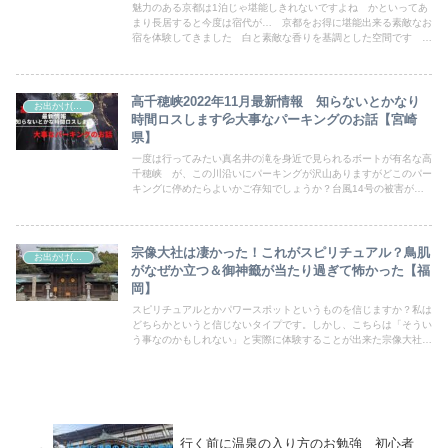
魅力のある京都は1泊じゃ堪能しきれないですよね かといってあ
まり長居すると今度は宿代が… 京都をお得に堪能出来る素敵なお
宿を体験してきました 白と素敵な香りを基調とした空間です 個
室なのが嬉しい！音の問題などが克服できる方にはお勧めのRak
Kiyomizuです
高千穂峡2022年11月最新情報 知らないとかなり
お出かけ(山口県外)
時間ロスします💦大事なパーキングのお話【宮崎
県】
一度は行ってみたい真名井の滝を身近で見られるボートが有名な高
千穂峡 が、この川沿いにパーキングが沢山ありますがどこのパー
キングに停めたらよいかご存知でしょうか？台風14号の被害がど
こまで復旧しているかご存知でしょうか？行ってからこんなはずじ
ゃなかった…にならないようにしたいですね
宗像大社は凄かった！これがスピリチュアル？鳥肌
お出かけ(山口県外)
がなぜか立つ＆御神籤が当たり過ぎて怖かった【福
岡】
スピリチュアルとかパワースポットというものを信じますか？私は
どちらかというと信じないタイプです。しかし、こちらは「そうい
う事なのかもしれない」と実際に体験することが出来た宗像大社。
パワースポットとをお探しの方にオススメします。
行く前に温泉の入り方のお勉強 初心者