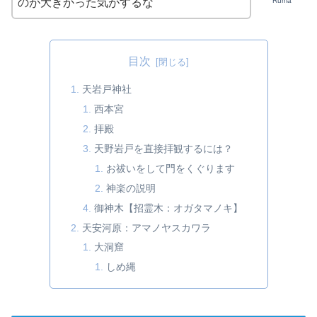
Ruma
のが大きかった気がするな
目次
天岩戸神社
西本宮
拝殿
天野岩戸を直接拝観するには？
お祓いをして門をくぐります
神楽の説明
御神木【招霊木：オガタマノキ】
天安河原：アマノヤスカワラ
大洞窟
しめ縄