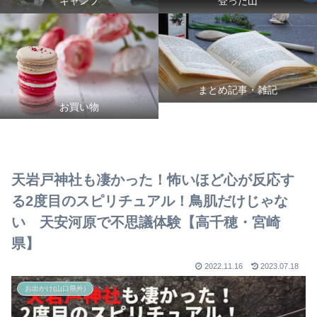
キャンプ
登った山
まとめ記事・雑記
お買い物
天岩戸神社も凄かった！怖いほど心が反応す
る2度目のスピリチュアル！鳥肌だけじゃな
い 天安河原で不思議体験【高千穂・宮崎
県】
2022.11.16
2023.07.18
お出かけ(山口県外)