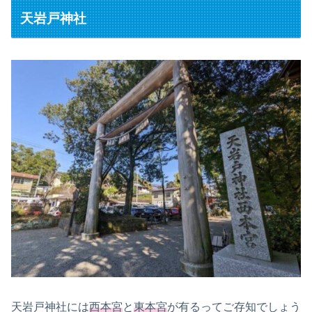
天岩戸神社
天岩戸神社には
西本宮
と
東本宮
が有るってご存知でしょう