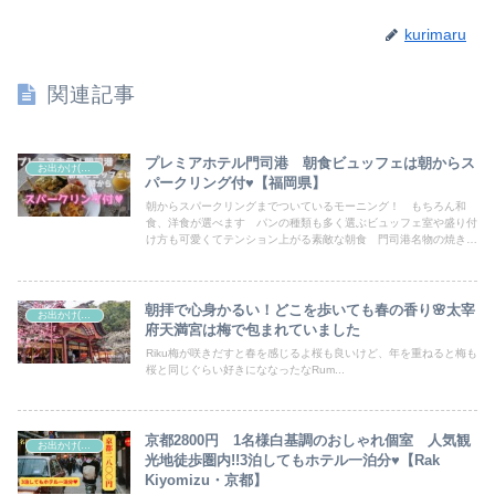
kurimaru
関連記事
プレミアホテル門司港 朝食ビュッフェは朝からス
お出かけ(山口県外)
パークリング付♥【福岡県】
朝からスパークリングまでついているモーニング！ もちろん和
食、洋食が選べます パンの種類も多く選ぶビュッフェ室や盛り付
け方も可愛くてテンション上がる素敵な朝食 門司港名物の焼きカ
レーも食べられるのも嬉しいところです 非日常で優雅な朝ごはん
に気持ちの良い一日のスタートが切れました
朝拝で心身かるい！どこを歩いても春の香り🌸太宰
お出かけ(山口県外)
府天満宮は梅で包まれていました
Riku梅が咲きだすと春を感じるよ桜も良いけど、年を重ねると梅も
桜と同じぐらい好きにななったなRum...
京都2800円 1名様白基調のおしゃれ個室 人気観
お出かけ(山口県外)
光地徒歩圏内!!3泊してもホテル一泊分♥【Rak
Kiyomizu・京都】