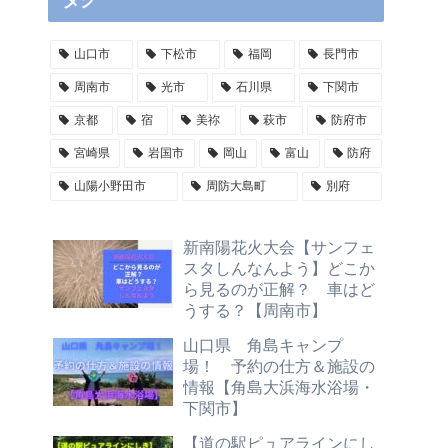
タグ
山口市
下松市
福岡
長門市
周南市
光市
石川県
下関市
京都
宿
美祢
萩市
防府市
宮崎県
岩国市
岡山
富山
防府
山陽小野田市
周防大島町
別府
新南陽花火大会【サンフェ
スタしんなんよう】どこか
ら見るのが正解？ 車はど
うする？【周南市】
山口県 角島キャンプ
場！ 予約の仕方＆施設の
情報【角島大浜海水浴場・
下関市】
【道の駅ピュアラインにし