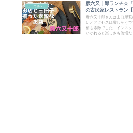
彦六又十郎ランチ☆
山口で食べる
の古民家レストラン
彦六又十郎さんは山口県萩
いとアクセスは厳しそうで
柄も素敵でした インスタ
いかれると楽しさも倍増だ