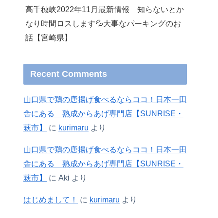
高千穂峡2022年11月最新情報 知らないとか
なり時間ロスします💦大事なパーキングのお
話【宮崎県】
Recent Comments
山口県で鶏の唐揚げ食べるならココ！日本一田
舎にある 熟成からあげ専門店【SUNRISE・
萩市】
に
kurimaru
より
山口県で鶏の唐揚げ食べるならココ！日本一田
舎にある 熟成からあげ専門店【SUNRISE・
萩市】
に
Aki
より
はじめまして！
に
kurimaru
より