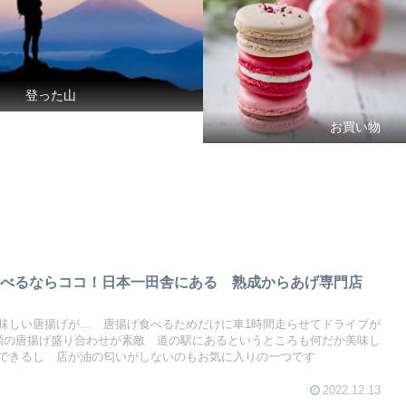
登った山
お買い物
食べるならココ！日本一田舎にある 熟成からあげ専門店
味しい唐揚げが… 唐揚げ食べるためだけに車1時間走らせてドライブが
類の唐揚げ盛り合わせが素敵 道の駅にあるというところも何だか美味し
できるし 店が油の匂いがしないのもお気に入りの一つです
2022.12.13