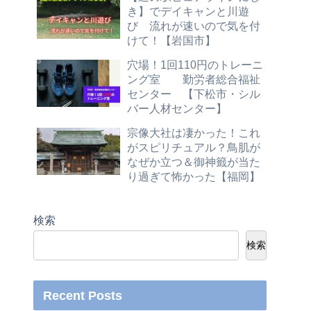
き】でデイキャンと川遊
び 流れが速いので気を付
けて！【岩国市】
穴場！1回110円のトレーニ
ング室 勤労者総合福祉
センター 【下松市・シル
バー人材センター】
宗像大社は凄かった！これ
がスピリチュアル？鳥肌が
なぜか立つ＆御神籤が当た
り過ぎて怖かった【福岡】
検索
検索
Recent Posts