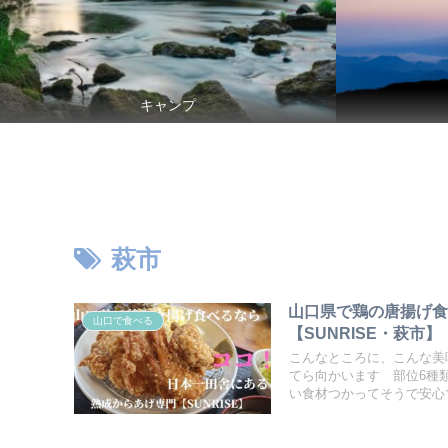
キャンプ
萩市
山口県で鶏の唐揚げ
山口で食べる
【SUNRISE・萩市】
こんなところに、こんな美
てら向かいます 部位6種
い食材つかってそうで安心