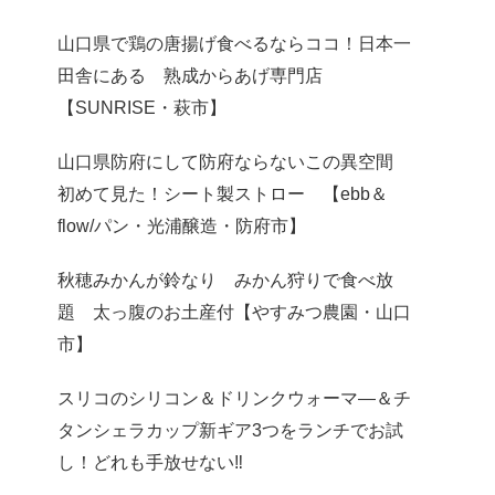
山口県で鶏の唐揚げ食べるならココ！日本一
田舎にある 熟成からあげ専門店
【SUNRISE・萩市】
山口県防府にして防府ならないこの異空間
初めて見た！シート製ストロー 【ebb＆
flow/パン・光浦醸造・防府市】
秋穂みかんが鈴なり みかん狩りで食べ放
題 太っ腹のお土産付【やすみつ農園・山口
市】
スリコのシリコン＆ドリンクウォーマ―＆チ
タンシェラカップ新ギア3つをランチでお試
し！どれも手放せない‼