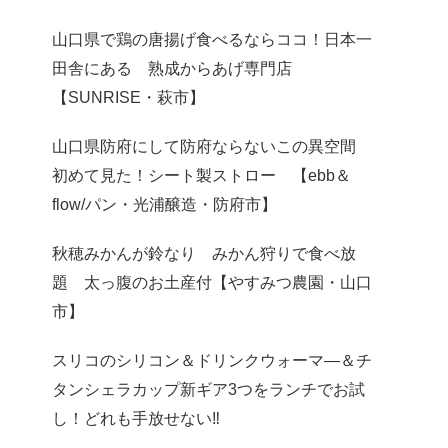
山口県で鶏の唐揚げ食べるならココ！日本一
田舎にある 熟成からあげ専門店
【SUNRISE・萩市】
山口県防府にして防府ならないこの異空間
初めて見た！シート製ストロー 【ebb＆
flow/パン・光浦醸造・防府市】
秋穂みかんが鈴なり みかん狩りで食べ放
題 太っ腹のお土産付【やすみつ農園・山口
市】
スリコのシリコン＆ドリンクウォーマ―＆チ
タンシェラカップ新ギア3つをランチでお試
し！どれも手放せない‼