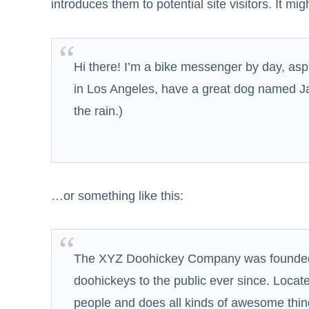
introduces them to potential site visitors. It mig
Hi there! I’m a bike messenger by day, aspir
in Los Angeles, have a great dog named Jac
the rain.)
…or something like this:
The XYZ Doohickey Company was founded i
doohickeys to the public ever since. Loca
people and does all kinds of awesome thi