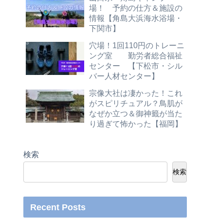
場！ 予約の仕方＆施設の
情報【角島大浜海水浴場・
下関市】
穴場！1回110円のトレーニ
ング室 勤労者総合福祉
センター 【下松市・シル
バー人材センター】
宗像大社は凄かった！これ
がスピリチュアル？鳥肌が
なぜか立つ＆御神籤が当た
り過ぎて怖かった【福岡】
検索
検索
Recent Posts