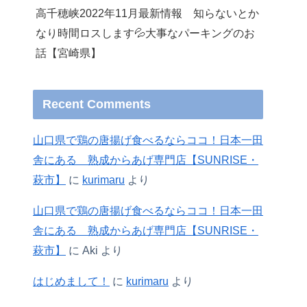
高千穂峡2022年11月最新情報 知らないとか
なり時間ロスします💦大事なパーキングのお
話【宮崎県】
Recent Comments
山口県で鶏の唐揚げ食べるならココ！日本一田
舎にある 熟成からあげ専門店【SUNRISE・
萩市】
に
kurimaru
より
山口県で鶏の唐揚げ食べるならココ！日本一田
舎にある 熟成からあげ専門店【SUNRISE・
萩市】
に
Aki
より
はじめまして！
に
kurimaru
より