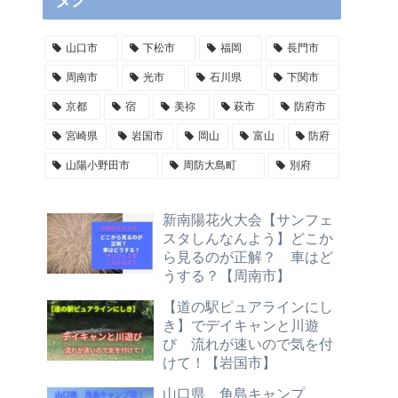
タグ
山口市
下松市
福岡
長門市
周南市
光市
石川県
下関市
京都
宿
美祢
萩市
防府市
宮崎県
岩国市
岡山
富山
防府
山陽小野田市
周防大島町
別府
新南陽花火大会【サンフェ
スタしんなんよう】どこか
ら見るのが正解？ 車はど
うする？【周南市】
【道の駅ピュアラインにし
き】でデイキャンと川遊
び 流れが速いので気を付
けて！【岩国市】
山口県 角島キャンプ