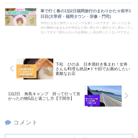
あれば門司港とセットで1泊2日の旅でも良いかもしれません
車で行く春の1泊2日福岡旅行のまわりかた☆前半1
まとめ記事・雑記
日目(大宰府・福岡タウン・宗像・門司)
50代になると街中ショッピングも楽しいのですが、ゆっくりと自
分の興味のあるものや寺社など若い時と行く旅行と少し変わってこ
ないですか？変わらないのは美味しい店は外したくない!!!ですよ
ね。車を使った今回の旅行のスケジュールと工程がお役にたてれば
嬉しいです
下松 ひのゑ 日本酒好き集まれ！女将
さんも料理も絶品♥ドヤ顔でお薦めしたい
素敵なお店
1泊2日 角島キャンプ 持って行って良
かったの物5品と過ごし方【下関市】
コメント