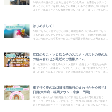
20代の頃の旅の楽しみ方と違う50代の女子旅 お洒落なホテルで
ゆっくりとステイを楽しみながら美味しいものと体験と買い物を程
よくちりばめるとこんな素敵な旅になりました ゆっくりするので
変な疲れ方もしない これぐらいの余裕の持たせ方が結局中身の濃
い旅になるのです
はじめまして！
まとめ記事・雑記
50代になると子育てもひと段落し時間は有るけど何か夢中になれ
るもの楽しみワクワクするものが見つからない、40代と50代は違
うな…何だかこの頃私老けたな…年金問題や将来のこと考えると胸
がザワザワする…そんな事は無いですか？子供の手も離れて時間が
あるが何をしたらよいか分からない、何を趣味にしたら良いか分か
らない、老後に向かって少しずつ準備がしていきたい、すっきり、
シンプルなものが好きそんな方への何かのヒントになれば良いなと
江口のりこ・ソロ活女子のススメ・ガストの昼のみ
雑記
思っています
の組み合わせが最近のご機嫌タイム
テレビ東京のソロ活女子のススメ最高‼ 自分もソロ活派だから終
始「分かる！」の連発シーンでした 人と一緒に行動するのとまた
違った楽しさがあるソロ活 まさに物の本質と向き合ったり、本当
に自分を解放出来たり、新しい発見や喜びに出会えたりと発見が沢
山あります 死ぬときはどうせ一人なのだから、今からでも少しず
つお一人様に自分をなじませてあげるのもいかがでしょう？
車で行く春の1泊2日福岡旅行のまわりかた☆後半2
まとめ記事・雑記
日目(大宰府・福岡タウン・宗像・門司)
車で行く春の1泊2日福岡旅行の二日目は北九州＆門司港方面で
す 『ジ・アウトレット北九州』が、2022年4月28日(木)に開業予
定！門司港の街とセットで回ればきっと楽しい一日になること間違
いなしですね 『ジ・アウトレット北九州』でゆっくりお買い物で