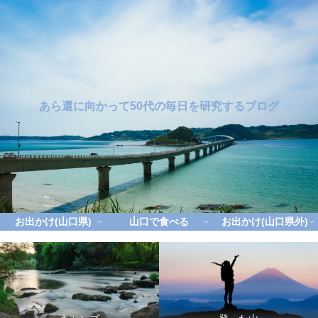
あら還に向かって50代の毎日を研究するブログ
お出かけ(山口県)
山口で食べる
お出かけ(山口県外)