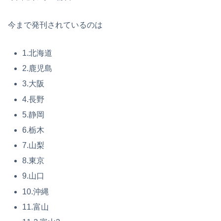
今まで発刊されているのは
1.北海道
2.鹿児島
3.大阪
4.長野
5.静岡
6.栃木
7.山梨
8.東京
9.山口
10.沖縄
11.富山