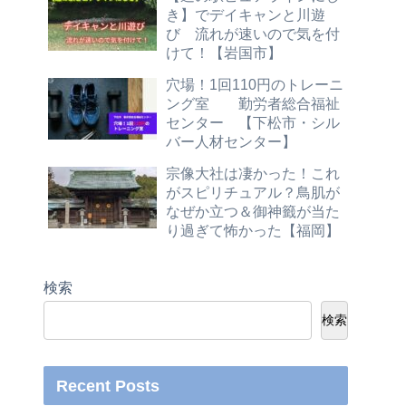
き】でデイキャンと川遊
び 流れが速いので気を付
けて！【岩国市】
穴場！1回110円のトレーニ
ング室 勤労者総合福祉
センター 【下松市・シル
バー人材センター】
宗像大社は凄かった！これ
がスピリチュアル？鳥肌が
なぜか立つ＆御神籤が当た
り過ぎて怖かった【福岡】
検索
検索
Recent Posts