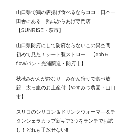
山口県で鶏の唐揚げ食べるならココ！日本一
田舎にある 熟成からあげ専門店
【SUNRISE・萩市】
山口県防府にして防府ならないこの異空間
初めて見た！シート製ストロー 【ebb＆
flow/パン・光浦醸造・防府市】
秋穂みかんが鈴なり みかん狩りで食べ放
題 太っ腹のお土産付【やすみつ農園・山口
市】
スリコのシリコン＆ドリンクウォーマ―＆チ
タンシェラカップ新ギア3つをランチでお試
し！どれも手放せない‼