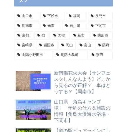
タグ
山口市
下松市
福岡
長門市
周南市
光市
石川県
下関市
京都
宿
美祢
萩市
防府市
宮崎県
岩国市
岡山
富山
防府
山陽小野田市
周防大島町
別府
新南陽花火大会【サンフェ
スタしんなんよう】どこか
ら見るのが正解？ 車はど
うする？【周南市】
山口県 角島キャンプ
場！ 予約の仕方＆施設の
情報【角島大浜海水浴場・
下関市】
【道の駅ピュアラインにし