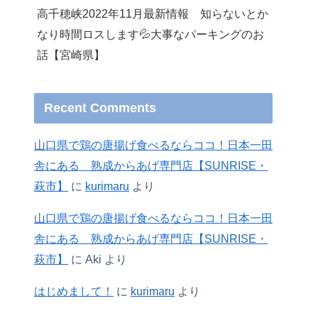
高千穂峡2022年11月最新情報 知らないとか
なり時間ロスします💦大事なパーキングのお
話【宮崎県】
Recent Comments
山口県で鶏の唐揚げ食べるならココ！日本一田
舎にある 熟成からあげ専門店【SUNRISE・
萩市】
に
kurimaru
より
山口県で鶏の唐揚げ食べるならココ！日本一田
舎にある 熟成からあげ専門店【SUNRISE・
萩市】
に
Aki
より
はじめまして！
に
kurimaru
より